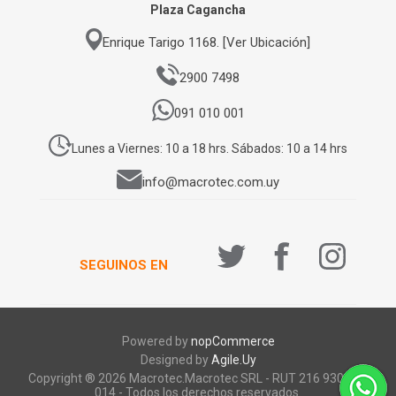
Plaza Cagancha
Enrique Tarigo 1168. [Ver Ubicación]
2900 7498
091 010 001
Lunes a Viernes: 10 a 18 hrs. Sábados: 10 a 14 hrs
info@macrotec.com.uy
SEGUINOS EN
Powered by
nopCommerce
Designed by
Agile.Uy
Copyright ® 2026 Macrotec.Macrotec SRL - RUT 216 930 920
014 - Todos los derechos reservados.