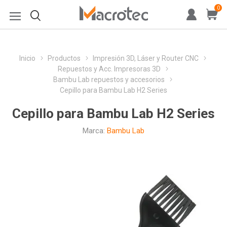
0
Inicio
Productos
Impresión 3D, Láser y Router CNC
Repuestos y Acc. Impresoras 3D
Bambu Lab repuestos y accesorios
Cepillo para Bambu Lab H2 Series
Cepillo para Bambu Lab H2 Series
Marca:
Bambu Lab