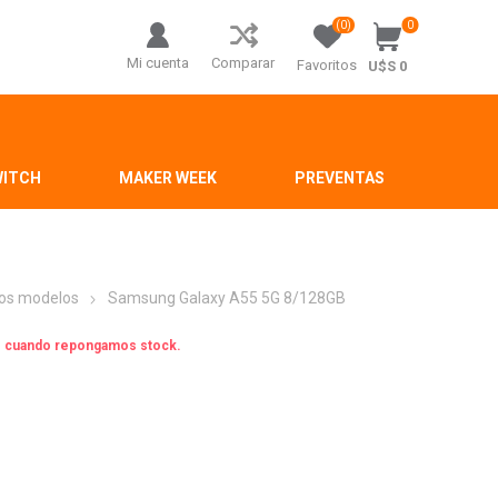
(0)
0
Mi cuenta
Comparar
Favoritos
U$S 0
WITCH
MAKER WEEK
PREVENTAS
os modelos
Samsung Galaxy A55 5G 8/128GB
os cuando repongamos stock.