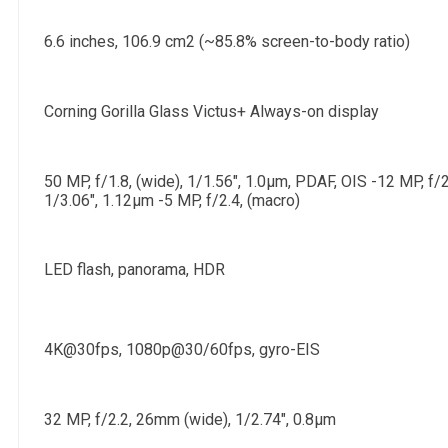
6.6 inches, 106.9 cm2 (~85.8% screen-to-body ratio)
Corning Gorilla Glass Victus+ Always-on display
50 MP, f/1.8, (wide), 1/1.56", 1.0µm, PDAF, OIS -12 MP, f/2.
1/3.06", 1.12µm -5 MP, f/2.4, (macro)
LED flash, panorama, HDR
4K@30fps, 1080p@30/60fps, gyro-EIS
32 MP, f/2.2, 26mm (wide), 1/2.74", 0.8µm