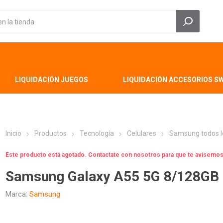
LIQUIDACIÓN JUEGOS
LIQUIDACIÓN ACCESORIOS S
Inicio
Productos
Tecnología
Celulares
Samsung todos l
Este producto está agotado. Contactate con nosotros para que te avisem
Samsung Galaxy A55 5G 8/128GB
Marca:
Samsung