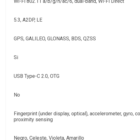
Wi-Fi 802.11 a/b/g/n/ac/6, dual-band, Wi-Fi Direct
5.3, A2DP, LE
GPS, GALILEO, GLONASS, BDS, QZSS
Si
USB Type-C 2.0, OTG
No
Fingerprint (under display, optical), accelerometer, gyro, 
proximity sensing
Negro, Celeste, Violeta, Amarillo