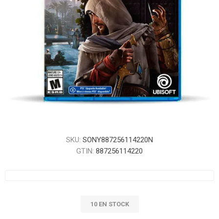
SKU:
SONY887256114220N
GTIN:
887256114220
10 EN STOCK