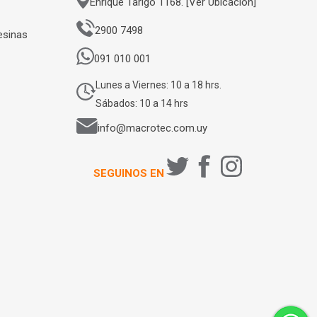
Enrique Tarigo 1168. [Ver Ubicación]
2900 7498
esinas
091 010 001
Lunes a Viernes: 10 a 18 hrs.
Sábados: 10 a 14 hrs
info@macrotec.com.uy
SEGUINOS EN