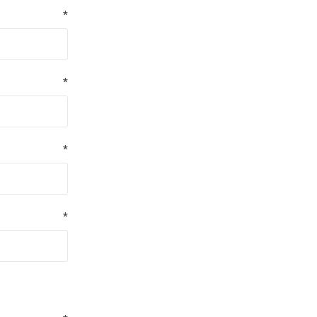
*
*
*
*