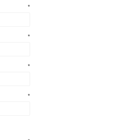
*
*
*
*