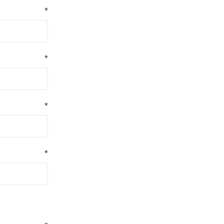
*
*
*
*