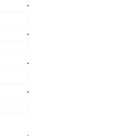
*
*
*
*