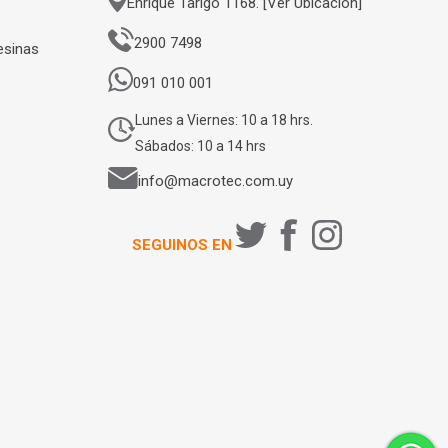
Enrique Tarigo 1168. [Ver Ubicación]
2900 7498
esinas
091 010 001
Lunes a Viernes: 10 a 18 hrs.
Sábados: 10 a 14 hrs
info@macrotec.com.uy
SEGUINOS EN