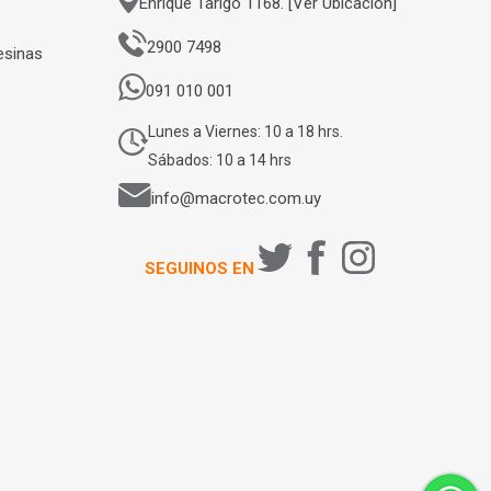
Enrique Tarigo 1168. [Ver Ubicación]
2900 7498
esinas
091 010 001
Lunes a Viernes: 10 a 18 hrs.
Sábados: 10 a 14 hrs
info@macrotec.com.uy
SEGUINOS EN