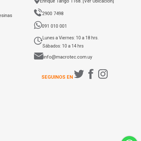
Enrique Tarigo 1168. [Ver Ubicación]
2900 7498
esinas
091 010 001
Lunes a Viernes: 10 a 18 hrs.
Sábados: 10 a 14 hrs
info@macrotec.com.uy
SEGUINOS EN