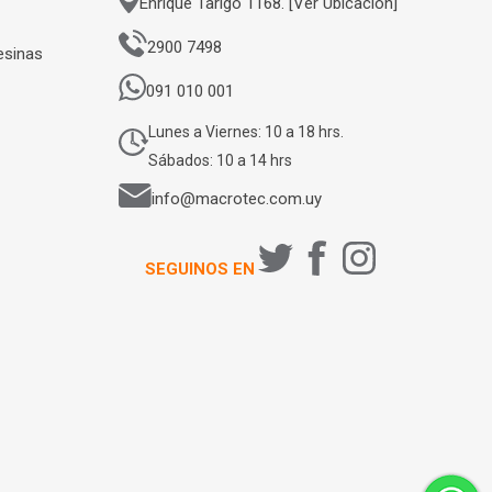
Enrique Tarigo 1168. [Ver Ubicación]
2900 7498
esinas
091 010 001
Lunes a Viernes: 10 a 18 hrs.
Sábados: 10 a 14 hrs
info@macrotec.com.uy
SEGUINOS EN