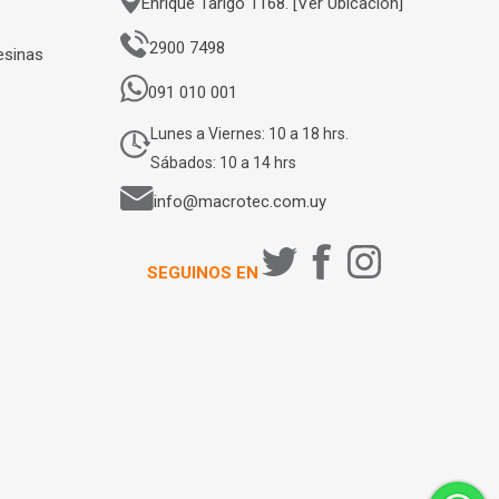
Enrique Tarigo 1168. [Ver Ubicación]
2900 7498
esinas
091 010 001
Lunes a Viernes: 10 a 18 hrs.
Sábados: 10 a 14 hrs
info@macrotec.com.uy
SEGUINOS EN